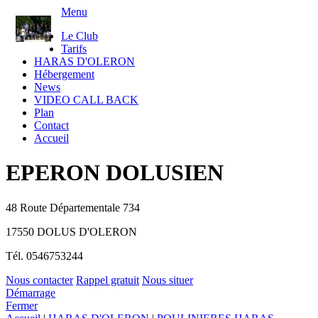
Menu
Le Club
Tarifs
HARAS D'OLERON
Hébergement
News
VIDEO CALL BACK
Plan
Contact
Accueil
EPERON DOLUSIEN
48 Route Départementale 734
17550 DOLUS D'OLERON
Tél.
0546753244
Nous contacter
Rappel gratuit
Nous situer
Démarrage
Fermer